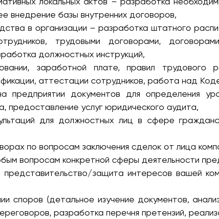
мативных локальных актов – разработка необходим
ее внедрение базы внутренних договоров,
дства в организации – разработка штатного распис
сотрудников, трудовыми договорами, договорам
азработка должностных инструкций,
вании, заработной плате, правил трудового р
ификации, аттестации сотрудников, работа над Коде
на предприятии документов для определения ур
а, предоставление услуг юридического аудита,
ультаций для должностных лиц в сфере гражданско
ворах по вопросам заключения сделок от лица комп
юбым вопросам конкретной сферы деятельности пре
а, представительство/защита интересов вашей ком
ии споров (детальное изучение документов, анали
ереговоров, разработка перечня претензий, реализ