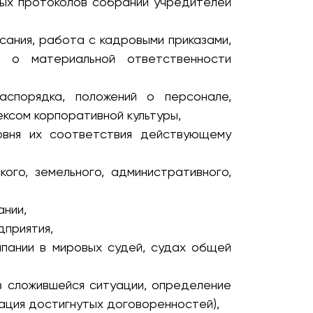
ых протоколов собраний учредителей
ания, работа с кадровыми приказами,
и о материальной ответственности
аспорядка, положений о персонале,
ксом корпоративной культуры,
овня их соответствия действующему
го, земельного, административного,
ании,
дприятия,
пании в мировых судей, судах общей
з сложившейся ситуации, определение
ация достигнутых договоренностей),